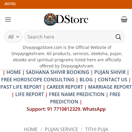
Skip
YA)
to
content
Search
for:
DivyayogaStore.com is the Official Website of
DivyayogAshram. All products, services, deeksha, pujan,
ebooks and spiritual programs listed here are officially
offered by DivyayogAshram.
|
HOME
|
SADHANA SHIVIR BOOKING
|
PUJAN SHIVIR
|
FREE HOROSCOPE CONSULTING
|
BLOG
|
CONTACT US
|
PAST LIFE REPORT
|
CAREER REPORT
|
MARRIAGE REPORT
|
LIFE REPORT
|
FREE NAME PREDICTION
|
FREE
PREDICTION
|
Support: 91 7710812329. WhatsApp
HOME
/
PUJAN SERVICE
/
TITHI PUJA