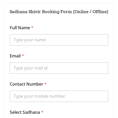
Sadhana Shivir Booking Form (Online / Offline)
Full Name
*
S
Email
*
d
h
a
n
a
C
Contact Number
*
o
n
t
a
c
t
Select Sadhana
*
S