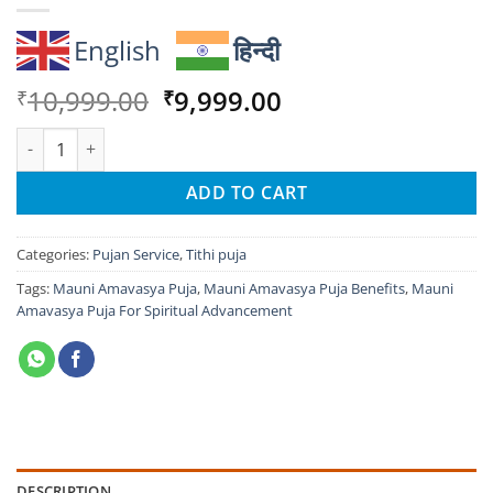
English
हिन्दी
Original
Current
10,999.00
9,999.00
₹
₹
price
price
Mauni Amavasya Puja For Spiritual Advancement quantity
was:
is:
₹10,999.00.
₹9,999.00.
ADD TO CART
Categories:
Pujan Service
,
Tithi puja
Tags:
Mauni Amavasya Puja
,
Mauni Amavasya Puja Benefits
,
Mauni
Amavasya Puja For Spiritual Advancement
DESCRIPTION