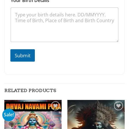
Your Birth Details
Submit
RELATED PRODUCTS
Sale!
Add to
Add to
wishlist
wishlist