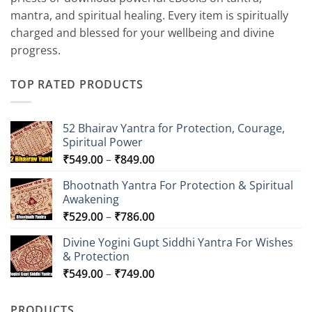
mantra, and spiritual healing. Every item is spiritually
charged and blessed for your wellbeing and divine
progress.
TOP RATED PRODUCTS
52 Bhairav Yantra for Protection, Courage,
Spiritual Power
Price
₹
549.00
–
₹
849.00
range:
Bhootnath Yantra For Protection & Spiritual
₹549.00
Awakening
through
Price
₹
529.00
–
₹
786.00
₹849.00
range:
Divine Yogini Gupt Siddhi Yantra For Wishes
₹529.00
& Protection
through
Price
₹
549.00
–
₹
749.00
₹786.00
range:
₹549.00
PRODUCTS