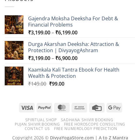
through
₹749.00
Gajendra Moksha Deeksha For Debt &
Financial Problems
Price
₹
3,199.00
–
₹
6,199.00
range:
Durga Akarshan Deeksha: Attraction &
₹3,199.00
Protection | DivyayogAshram
through
Price
₹
3,199.00
–
₹
6,900.00
₹6,199.00
range:
Kaamkala Kali Tantra Ebook For Health
₹3,199.00
Wealth & Protection
through
Original
Current
₹
149.00
₹
99.00
₹6,900.00
price
price
was:
is:
₹149.00.
₹99.00.
Visa
PayPal
MasterCard
Bank
Credit
Google
Transfer
Card
Pay
SPIRITUAL SHOP
SADHANA SHIVIR BOOKING
PUJAN SHIVIR BOOKING
FREE HOROSCOPE CONSULTING
CONTACT US
FREE NUMEROLOGY PREDICTION
Copyright 2026 ©
DivyaYogaStore.com | A to Z Mantra