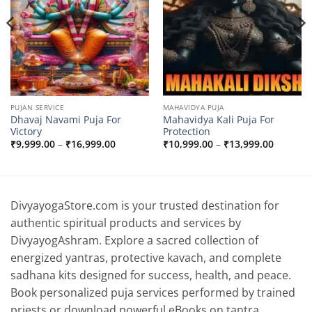
PUJAN SERVICE
MAHAVIDYA PUJA
Dhavaj Navami Puja For
Mahavidya Kali Puja For
Victory
Protection
Price
Price
₹
9,999.00
–
₹
16,999.00
₹
10,999.00
–
₹
13,999.00
range:
range:
00
₹9,999.00
₹10,999
through
through
.00
₹16,999.00
₹13,999
DivyayogaStore.com is your trusted destination for
authentic spiritual products and services by
DivyayogAshram. Explore a sacred collection of
energized yantras, protective kavach, and complete
sadhana kits designed for success, health, and peace.
Book personalized puja services performed by trained
priests or download powerful eBooks on tantra,