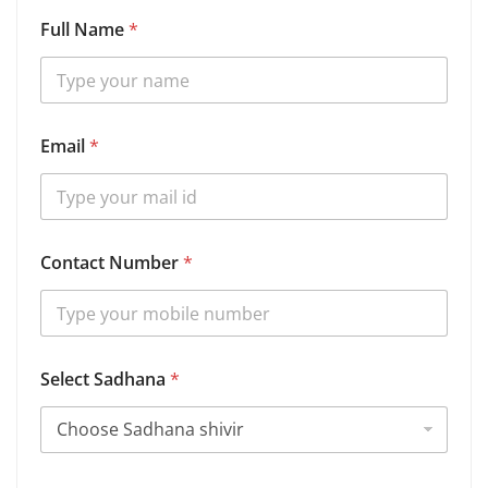
Full Name
*
Email
*
Contact Number
*
N
Select Sadhana
*
u
m
b
e
r
S