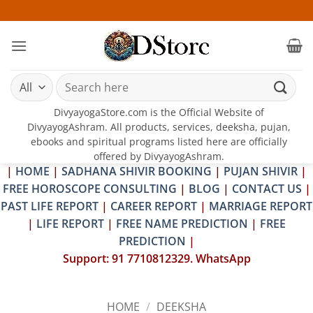
Skip
25-26 J
to
content
Search
for:
DivyayogaStore.com is the Official Website of
DivyayogAshram. All products, services, deeksha, pujan,
ebooks and spiritual programs listed here are officially
offered by DivyayogAshram.
|
HOME
|
SADHANA SHIVIR BOOKING
|
PUJAN SHIVIR
|
FREE HOROSCOPE CONSULTING
|
BLOG
|
CONTACT US
|
PAST LIFE REPORT
|
CAREER REPORT
|
MARRIAGE REPORT
|
LIFE REPORT
|
FREE NAME PREDICTION
|
FREE
PREDICTION
|
Support: 91 7710812329. WhatsApp
HOME
/
DEEKSHA