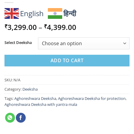
English
हिन्दी
Price
3,299.00
–
4,399.00
₹
₹
range:
₹3,299.00
Select Deeksha
through
₹4,399.00
ADD TO CART
SKU:
N/A
Category:
Deeksha
Tags:
Aghoreshwara Deeksha
,
Aghoreshwara Deeksha for protection
,
Aghoreshwara Deeksha with yantra mala