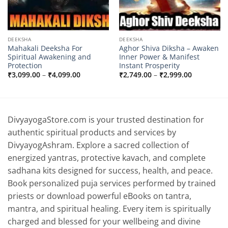
DEEKSHA
DEEKSHA
Mahakali Deeksha For
Aghor Shiva Diksha – Awaken
Spiritual Awakening and
Inner Power & Manifest
Protection
Instant Prosperity
Price
Price
₹
3,099.00
–
₹
4,099.00
₹
2,749.00
–
₹
2,999.00
range:
range:
0
₹3,099.00
₹2,749.00
through
through
0
₹4,099.00
₹2,999.00
DivyayogaStore.com is your trusted destination for
authentic spiritual products and services by
DivyayogAshram. Explore a sacred collection of
energized yantras, protective kavach, and complete
sadhana kits designed for success, health, and peace.
Book personalized puja services performed by trained
priests or download powerful eBooks on tantra,
mantra, and spiritual healing. Every item is spiritually
charged and blessed for your wellbeing and divine