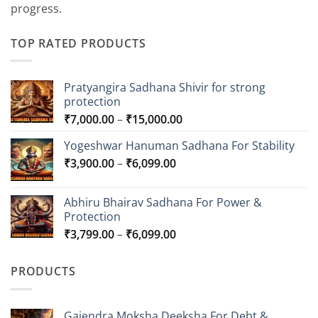
progress.
TOP RATED PRODUCTS
Pratyangira Sadhana Shivir for strong
protection
Price
₹
7,000.00
–
₹
15,000.00
range:
Yogeshwar Hanuman Sadhana For Stability
₹7,000.00
Price
₹
3,900.00
–
₹
6,099.00
through
range:
₹15,000.00
₹3,900.00
Abhiru Bhairav Sadhana For Power &
through
Protection
₹6,099.00
Price
₹
3,799.00
–
₹
6,099.00
range:
₹3,799.00
PRODUCTS
through
₹6,099.00
Gajendra Moksha Deeksha For Debt &