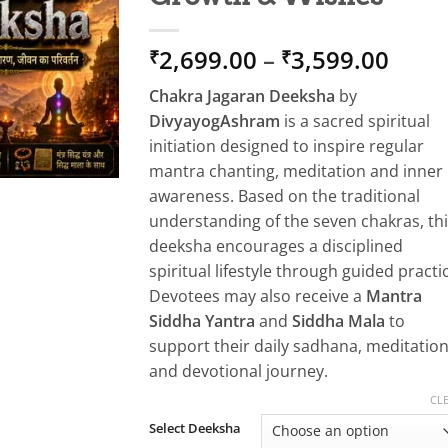
Price
2,699.00
–
3,599.00
₹
₹
rang
Chakra Jagaran Deeksha
by
₹2,6
DivyayogAshram
is a sacred spiritual
thro
initiation designed to inspire regular
₹3,5
mantra chanting, meditation and inner
awareness. Based on the traditional
understanding of the seven chakras, th
deeksha encourages a disciplined
spiritual lifestyle through guided practi
Devotees may also receive a
Mantra
Siddha Yantra
and
Siddha Mala
to
support their daily sadhana, meditatio
and devotional journey.
CL
Select Deeksha