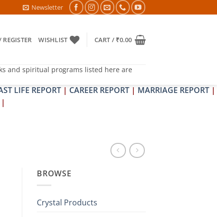
HRAPIT DOSH NIVARAN PUJAN SHIVIR (AMAVASYA)
Newsletter
/ REGISTER
WISHLIST
CART /
₹
0.00
ks and spiritual programs listed here are
AST LIFE REPORT
|
CAREER REPORT
|
MARRIAGE REPORT
|
|
BROWSE
Crystal Products