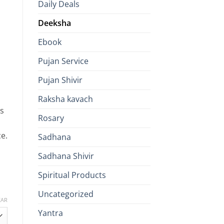
Daily Deals
Deeksha
e:
Ebook
99.00
Pujan Service
ugh
99.00
Pujan Shivir
Raksha kavach
is
Rosary
ce.
Sadhana
Sadhana Shivir
n
Spiritual Products
Uncategorized
EAR
Yantra