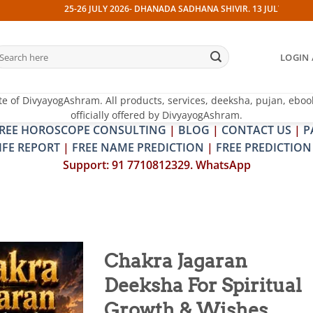
25-26 JULY 2026- DHANADA SADHANA SHIVIR. 13 JULY 2026- PITRA & S
earch
LOGIN 
r:
te of DivyayogAshram. All products, services, deeksha, pujan, eboo
officially offered by DivyayogAshram.
REE HOROSCOPE CONSULTING
|
BLOG
|
CONTACT US
|
P
IFE REPORT
|
FREE NAME PREDICTION
|
FREE PREDICTION
Support: 91 7710812329. WhatsApp
Chakra Jagaran
Deeksha For Spiritual
Add to
wishlist
Growth & Wishes