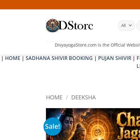
Skip
to
content
S
fo
DivyayogaStore.com is the Official Websi
|
HOME
|
SADHANA SHIVIR BOOKING
|
PUJAN SHIVIR
|
F
L
HOME
/
DEEKSHA
Sale!