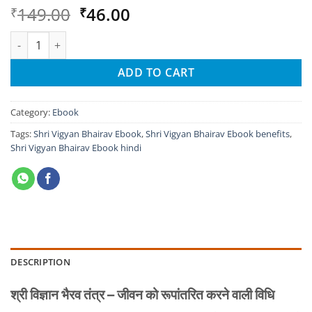
Original
Current
149.00
46.00
₹
₹
price
price
Shri Vigyan Bhairav Ebook - Transform Your Life Through Tant
was:
is:
₹149.00.
₹46.00.
ADD TO CART
Category:
Ebook
Tags:
Shri Vigyan Bhairav Ebook
,
Shri Vigyan Bhairav Ebook benefits
,
Shri Vigyan Bhairav Ebook hindi
DESCRIPTION
श्री विज्ञान भैरव तंत्र – जीवन को रूपांतरित करने वाली विधि