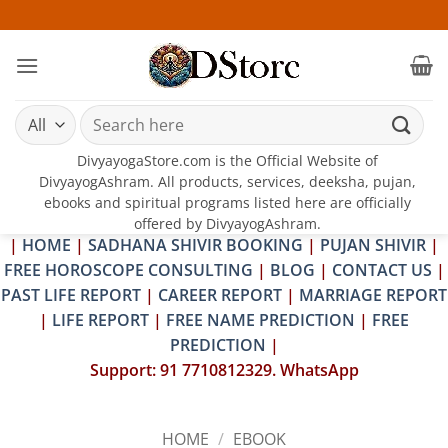
Skip
25-26 J
to
content
Search
for:
DivyayogaStore.com is the Official Website of
DivyayogAshram. All products, services, deeksha, pujan,
ebooks and spiritual programs listed here are officially
offered by DivyayogAshram.
|
HOME
|
SADHANA SHIVIR BOOKING
|
PUJAN SHIVIR
|
FREE HOROSCOPE CONSULTING
|
BLOG
|
CONTACT US
|
PAST LIFE REPORT
|
CAREER REPORT
|
MARRIAGE REPORT
|
LIFE REPORT
|
FREE NAME PREDICTION
|
FREE
PREDICTION
|
Support: 91 7710812329. WhatsApp
HOME
/
EBOOK