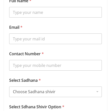
Full Name
*
S
Email
*
d
h
a
n
a
S
Contact Number
*
d
h
a
n
a
B
Select Sadhana
*
i
r
t
h
Select Sdhana Shivir Option
*