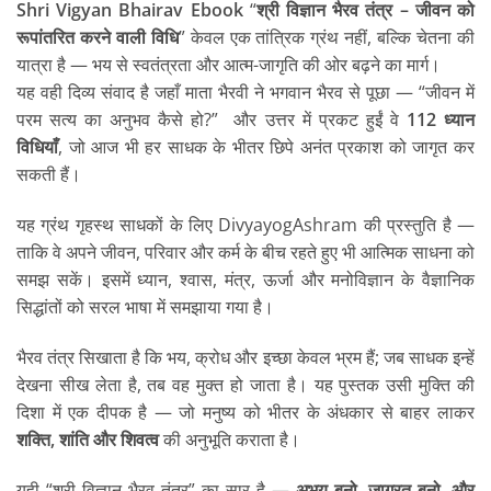
Shri Vigyan Bhairav Ebook
“
श्री विज्ञान भैरव तंत्र – जीवन को
रूपांतरित करने वाली विधि
” केवल एक तांत्रिक ग्रंथ नहीं, बल्कि चेतना की
यात्रा है — भय से स्वतंत्रता और आत्म-जागृति की ओर बढ़ने का मार्ग।
यह वही दिव्य संवाद है जहाँ माता भैरवी ने भगवान भैरव से पूछा — “जीवन में
परम सत्य का अनुभव कैसे हो?” और उत्तर में प्रकट हुईं वे
112 ध्यान
विधियाँ
, जो आज भी हर साधक के भीतर छिपे अनंत प्रकाश को जागृत कर
सकती हैं।
यह ग्रंथ गृहस्थ साधकों के लिए DivyayogAshram की प्रस्तुति है —
ताकि वे अपने जीवन, परिवार और कर्म के बीच रहते हुए भी आत्मिक साधना को
समझ सकें। इसमें ध्यान, श्वास, मंत्र, ऊर्जा और मनोविज्ञान के वैज्ञानिक
सिद्धांतों को सरल भाषा में समझाया गया है।
भैरव तंत्र सिखाता है कि भय, क्रोध और इच्छा केवल भ्रम हैं; जब साधक इन्हें
देखना सीख लेता है, तब वह मुक्त हो जाता है। यह पुस्तक उसी मुक्ति की
दिशा में एक दीपक है — जो मनुष्य को भीतर के अंधकार से बाहर लाकर
शक्ति, शांति और शिवत्व
की अनुभूति कराता है।
यही “श्री विज्ञान भैरव तंत्र” का सार है —
अभय बनो, जाग्रत बनो, और