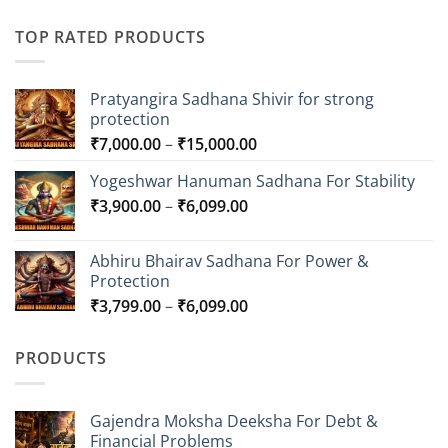
TOP RATED PRODUCTS
Pratyangira Sadhana Shivir for strong
protection
Price
₹
7,000.00
–
₹
15,000.00
range:
Yogeshwar Hanuman Sadhana For Stability
₹7,000.00
Price
₹
3,900.00
–
₹
6,099.00
through
range:
₹15,000.00
₹3,900.00
Abhiru Bhairav Sadhana For Power &
through
Protection
₹6,099.00
Price
₹
3,799.00
–
₹
6,099.00
range:
₹3,799.00
PRODUCTS
through
₹6,099.00
Gajendra Moksha Deeksha For Debt &
Financial Problems