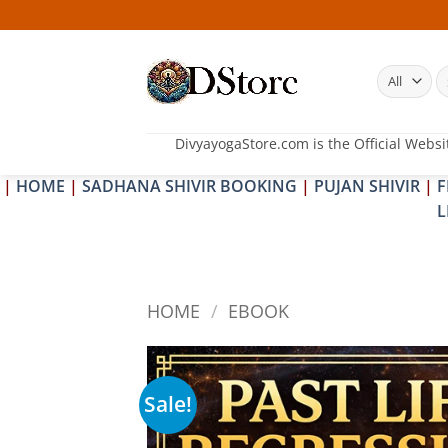
Skip
25
to
content
S
fo
DivyayogaStore.com is the Official Websi
|
HOME
|
SADHANA SHIVIR BOOKING
|
PUJAN SHIVIR
|
F
L
HOME
/
EBOOK
Sale!