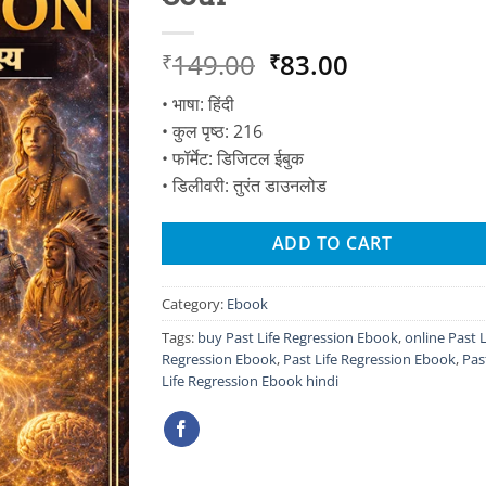
Original
Current
149.00
83.00
₹
₹
price
price
• भाषा: हिंदी
was:
is:
• कुल पृष्ठ: 216
₹149.00.
₹83.00.
• फॉर्मेट: डिजिटल ईबुक
• डिलीवरी: तुरंत डाउनलोड
ADD TO CART
Category:
Ebook
Tags:
buy Past Life Regression Ebook
,
online Past L
Regression Ebook
,
Past Life Regression Ebook
,
Pas
Life Regression Ebook hindi