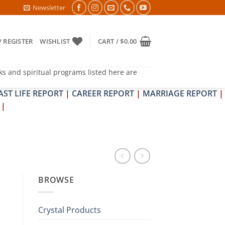
DOSH NIVARAN PUJAN SHIVIR (AMAVASYA)
Newsletter
/ REGISTER
WISHLIST
CART /
$
0.00
ks and spiritual programs listed here are
AST LIFE REPORT
|
CAREER REPORT
|
MARRIAGE REPORT
|
|
BROWSE
Crystal Products