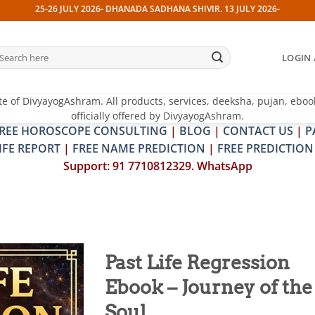
-26 JULY 2026- DHANADA SADHANA SHIVIR. 13 JULY 2026- PITRA & SHRAPIT 
earch
LOGIN 
r:
te of DivyayogAshram. All products, services, deeksha, pujan, eboo
officially offered by DivyayogAshram.
REE HOROSCOPE CONSULTING
|
BLOG
|
CONTACT US
|
P
IFE REPORT
|
FREE NAME PREDICTION
|
FREE PREDICTION
Support: 91 7710812329. WhatsApp
Past Life Regression
Ebook – Journey of the
Add to
wishlist
Soul