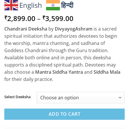
English
हिन्दी
Price
2,899.00
–
3,599.00
₹
₹
range:
Chandrani Deeksha
by
DivyayogAshram
is a sacred
₹2,899.00
spiritual initiation that authorizes devotees to begin
through
the worship, mantra chanting, and sadhana of
₹3,599.00
Goddess Chandrani through the Guru tradition.
Available both online and in person, this deeksha
supports a disciplined spiritual path. Devotees may
also choose a
Mantra Siddha Yantra
and
Siddha Mala
for their daily practice.
Select Deeksha
ADD TO CART