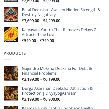
Price
₹
2,699.00
–
₹
2,999.00
range:
Betal Deeksha - Awaken Hidden Strength &
₹2,699.00
Destroy Negativity
through
Price
₹
3,699.00
–
₹
4,299.00
₹2,999.00
range:
Katyayani Yantra That Removes Delays &
₹3,699.00
Attracts True Love
through
Price
₹
549.00
–
₹
749.00
₹4,299.00
range:
₹549.00
PRODUCTS
through
₹749.00
Gajendra Moksha Deeksha For Debt &
Financial Problems
Price
₹
3,199.00
–
₹
6,199.00
range:
Durga Akarshan Deeksha: Attraction &
₹3,199.00
Protection | DivyayogAshram
through
Price
₹
3,199.00
–
₹
6,900.00
₹6,199.00
range:
Kaamkala Kali Tantra Ebook For Health