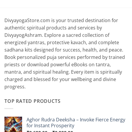
0
₹3,099.00
₹3,099.00
through
through
0
₹3,499.00
₹3,599.00
DivyayogaStore.com is your trusted destination for
authentic spiritual products and services by
DivyayogAshram. Explore a sacred collection of
energized yantras, protective kavach, and complete
sadhana kits designed for success, health, and peace.
Book personalized puja services performed by trained
priests or download powerful eBooks on tantra,
mantra, and spiritual healing. Every item is spiritually
charged and blessed for your wellbeing and divine
progress.
TOP RATED PRODUCTS
Aghor Rudra Deeksha – Invoke Fierce Energy
for Instant Prosperity