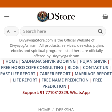
Skip
25-26 JUL
to
content
Search
for:
DivyayogaStore.com is the Official Website of
DivyayogAshram. All products, services, deeksha, pujan,
ebooks and spiritual programs listed here are officially
offered by DivyayogAshram.
|
HOME
|
SADHANA SHIVIR BOOKING
|
PUJAN SHIVIR
|
FREE HOROSCOPE CONSULTING
|
BLOG
|
CONTACT US
|
PAST LIFE REPORT
|
CAREER REPORT
|
MARRIAGE REPORT
|
LIFE REPORT
|
FREE NAME PREDICTION
|
FREE
PREDICTION
|
Support: 91 7710812329. WhatsApp
HOME
/
DEEKSHA