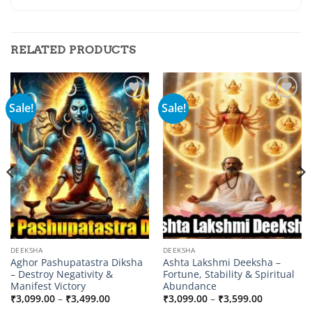
RELATED PRODUCTS
Sale!
Sale!
Add to
Add to
wishlist
wishlist
DEEKSHA
DEEKSHA
Aghor Pashupatastra Diksha
Ashta Lakshmi Deeksha –
– Destroy Negativity &
Fortune, Stability & Spiritual
Manifest Victory
Abundance
Price
Price
₹
3,099.00
–
₹
3,499.00
₹
3,099.00
–
₹
3,599.00
range:
range: