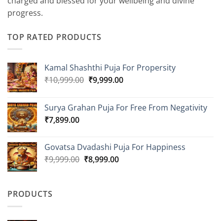
charged and blessed for your wellbeing and divine
progress.
TOP RATED PRODUCTS
Kamal Shashthi Puja For Propersity
Original
Current
₹
10,999.00
₹
9,999.00
price
price
was:
is:
Surya Grahan Puja For Free From Negativity
₹10,999.00.
₹9,999.00.
₹
7,899.00
Govatsa Dvadashi Puja For Happiness
Original
Current
₹
9,999.00
₹
8,999.00
price
price
was:
is:
₹9,999.00.
₹8,999.00.
PRODUCTS