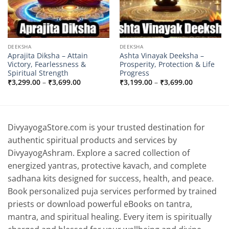
DEEKSHA
DEEKSHA
Aprajita Diksha – Attain
Ashta Vinayak Deeksha –
Victory, Fearlessness &
Prosperity, Protection & Life
Spiritual Strength
Progress
Price
Price
₹
3,299.00
–
₹
3,699.00
₹
3,199.00
–
₹
3,699.00
range:
range:
0
₹3,299.00
₹3,199.00
through
through
0
₹3,699.00
₹3,699.00
DivyayogaStore.com is your trusted destination for
authentic spiritual products and services by
DivyayogAshram. Explore a sacred collection of
energized yantras, protective kavach, and complete
sadhana kits designed for success, health, and peace.
Book personalized puja services performed by trained
priests or download powerful eBooks on tantra,
mantra, and spiritual healing. Every item is spiritually