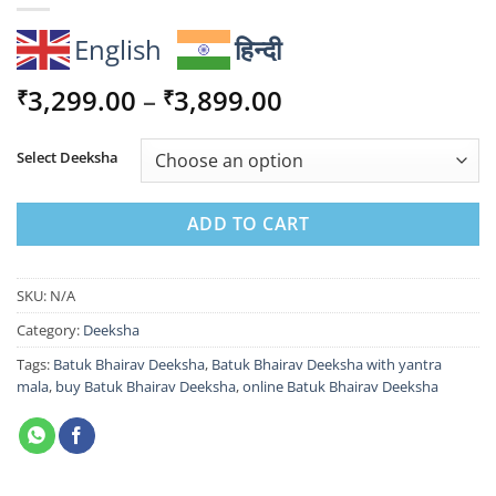
English
हिन्दी
Price
3,299.00
–
3,899.00
₹
₹
range:
₹3,299.00
Select Deeksha
through
₹3,899.00
ADD TO CART
SKU:
N/A
Category:
Deeksha
Tags:
Batuk Bhairav Deeksha
,
Batuk Bhairav Deeksha with yantra
mala
,
buy Batuk Bhairav Deeksha
,
online Batuk Bhairav Deeksha