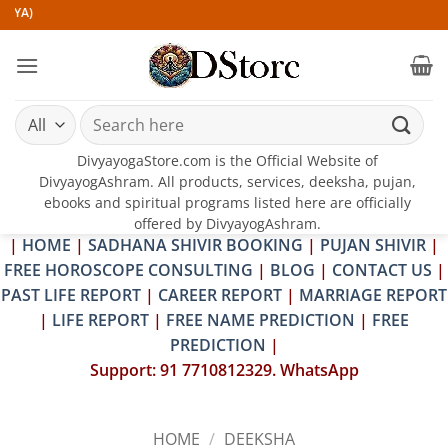
Skip
to
content
Search
for:
DivyayogaStore.com is the Official Website of
DivyayogAshram. All products, services, deeksha, pujan,
ebooks and spiritual programs listed here are officially
offered by DivyayogAshram.
|
HOME
|
SADHANA SHIVIR BOOKING
|
PUJAN SHIVIR
|
FREE HOROSCOPE CONSULTING
|
BLOG
|
CONTACT US
|
PAST LIFE REPORT
|
CAREER REPORT
|
MARRIAGE REPORT
|
LIFE REPORT
|
FREE NAME PREDICTION
|
FREE
PREDICTION
|
Support: 91 7710812329. WhatsApp
HOME
/
DEEKSHA