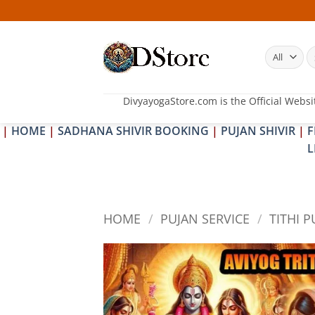
Skip
25-
to
content
S
fo
DivyayogaStore.com is the Official Websi
|
HOME
|
SADHANA SHIVIR BOOKING
|
PUJAN SHIVIR
|
F
L
HOME
/
PUJAN SERVICE
/
TITHI P