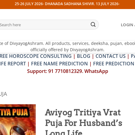
26 JULY 2026- DHANADA SADHANA SHIVIR. 13 JULY 2026- PITRA & SHRAPIT D
earch
LOGIN 
r:
te of DivyayogAshram. All products, services, deeksha, pujan, eboo
officially offered by DivyayogAshram.
REE HOROSCOPE CONSULTING
|
BLOG
|
CONTACT US
|
P
IFE REPORT
|
FREE NAME PREDICTION
|
FREE PREDICTION
Support: 91 7710812329. WhatsApp
UJA
Aviyog Tritiya Vrat
Puja For Husband’s
Add to
wishlist
Long Life