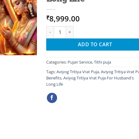
8,999.00
₹
Aviyog Tritiya Vrat Puja For Husband's Long
ADD TO CART
Categories:
Pujan Service
,
Tithi puja
Tags:
Aviyog Tritiya Vrat Puja
,
Aviyog Tritiya Vrat P
Benefits
,
Aviyog Tritiya Vrat Puja For Husband's
Long Life