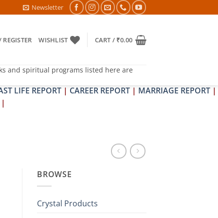
OSH NIVARAN PUJAN SHIVIR (AMAVASYA)
Newsletter
/ REGISTER
WISHLIST
CART /
₹
0.00
ks and spiritual programs listed here are
AST LIFE REPORT
|
CAREER REPORT
|
MARRIAGE REPORT
|
|
BROWSE
Crystal Products