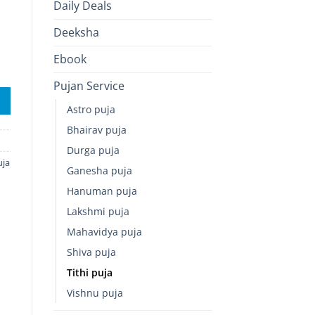
Daily Deals
Deeksha
Ebook
 Life quantity
Pujan Service
Astro puja
Bhairav puja
Durga puja
uja
Ganesha puja
Hanuman puja
Lakshmi puja
Mahavidya puja
Shiva puja
Tithi puja
Vishnu puja