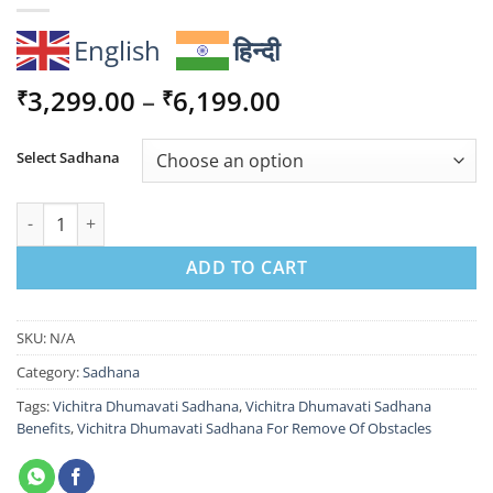
English
हिन्दी
Price
3,299.00
–
6,199.00
₹
₹
range:
₹3,299.00
Select Sadhana
through
₹6,199.00
Vichitra Dhumavati Sadhana For Remove Of Obstacles quantity
ADD TO CART
SKU:
N/A
Category:
Sadhana
Tags:
Vichitra Dhumavati Sadhana
,
Vichitra Dhumavati Sadhana
Benefits
,
Vichitra Dhumavati Sadhana For Remove Of Obstacles