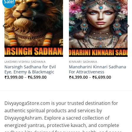
Sale!
Add to
Add to
wishlist
wishlist
LAKSHMI-VISHNU SADHANA
KINNARI SADHANA
Narsingh Sadhana for Evil
Manoharini Kinnari Sadhana
Eye, Enemy & Blackmagic
For Attractiveness
Price
Price
₹
3,999.00
–
₹
6,599.00
₹
4,399.00
–
₹
6,699.00
range:
range:
0
₹3,999.00
₹4,399.00
through
through
0
₹6,599.00
₹6,699.00
DivyayogaStore.com is your trusted destination for
authentic spiritual products and services by
DivyayogAshram. Explore a sacred collection of
energized yantras, protective kavach, and complete