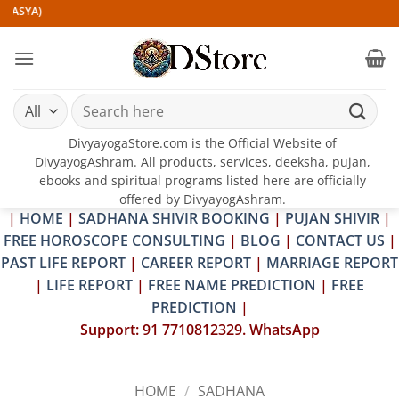
Skip
A)
to
content
Search
for:
DivyayogaStore.com is the Official Website of
DivyayogAshram. All products, services, deeksha, pujan,
ebooks and spiritual programs listed here are officially
offered by DivyayogAshram.
|
HOME
|
SADHANA SHIVIR BOOKING
|
PUJAN SHIVIR
|
FREE HOROSCOPE CONSULTING
|
BLOG
|
CONTACT US
|
PAST LIFE REPORT
|
CAREER REPORT
|
MARRIAGE REPORT
|
LIFE REPORT
|
FREE NAME PREDICTION
|
FREE
PREDICTION
|
Support: 91 7710812329. WhatsApp
HOME
/
SADHANA