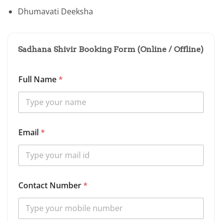
Dhumavati Deeksha
Sadhana Shivir Booking Form (Online / Offline)
S
Full Name
*
e
l
e
c
t
C
Email
*
o
n
t
a
c
t
Contact Number
*
*