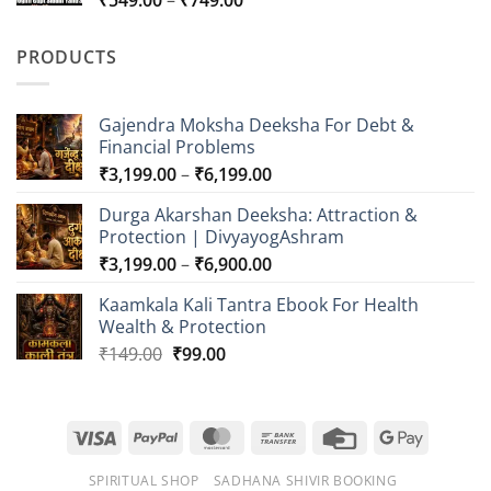
₹786.00
range:
₹549.00
PRODUCTS
through
₹749.00
Gajendra Moksha Deeksha For Debt &
Financial Problems
Price
₹
3,199.00
–
₹
6,199.00
range:
Durga Akarshan Deeksha: Attraction &
₹3,199.00
Protection | DivyayogAshram
through
Price
₹
3,199.00
–
₹
6,900.00
₹6,199.00
range:
Kaamkala Kali Tantra Ebook For Health
₹3,199.00
Wealth & Protection
through
Original
Current
₹
149.00
₹
99.00
₹6,900.00
price
price
was:
is:
₹149.00.
₹99.00.
Visa
PayPal
MasterCard
Bank
Credit
Google
Transfer
Card
Pay
SPIRITUAL SHOP
SADHANA SHIVIR BOOKING