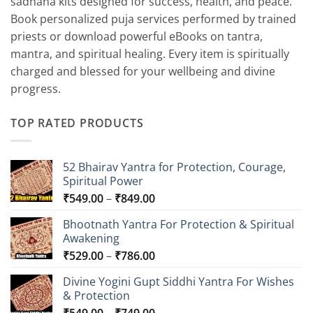
sadhana kits designed for success, health, and peace.
Book personalized puja services performed by trained
priests or download powerful eBooks on tantra,
mantra, and spiritual healing. Every item is spiritually
charged and blessed for your wellbeing and divine
progress.
TOP RATED PRODUCTS
52 Bhairav Yantra for Protection, Courage,
Spiritual Power
Price
₹
549.00
–
₹
849.00
range:
Bhootnath Yantra For Protection & Spiritual
₹549.00
Awakening
through
Price
₹
529.00
–
₹
786.00
₹849.00
range:
Divine Yogini Gupt Siddhi Yantra For Wishes
₹529.00
& Protection
through
Price
₹
549.00
–
₹
749.00