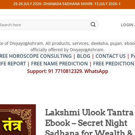
26 JULY 2026- DHANADA SADHANA SHIVIR. 13 JULY 2026- PITRA & SHRAPIT 
earch
LOGIN 
r:
te of DivyayogAshram. All products, services, deeksha, pujan, eboo
officially offered by DivyayogAshram.
REE HOROSCOPE CONSULTING
|
BLOG
|
CONTACT US
|
P
IFE REPORT
|
FREE NAME PREDICTION
|
FREE PREDICTION
Support: 91 7710812329. WhatsApp
Lakshmi Ulook Tantra
Ebook – Secret Night
Add to
wishlist
Sadhana for Wealth &