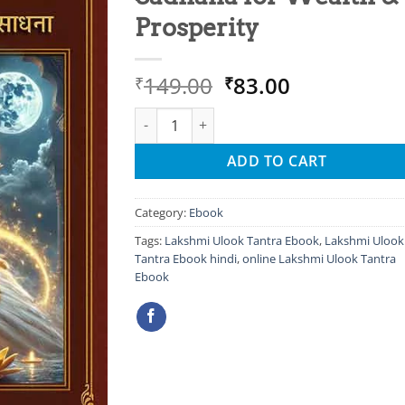
Prosperity
Original
Current
149.00
83.00
₹
₹
price
price
Lakshmi Ulook Tantra Ebook – Secret Night
was:
is:
₹149.00.
₹83.00.
ADD TO CART
Category:
Ebook
Tags:
Lakshmi Ulook Tantra Ebook
,
Lakshmi Ulook
Tantra Ebook hindi
,
online Lakshmi Ulook Tantra
Ebook