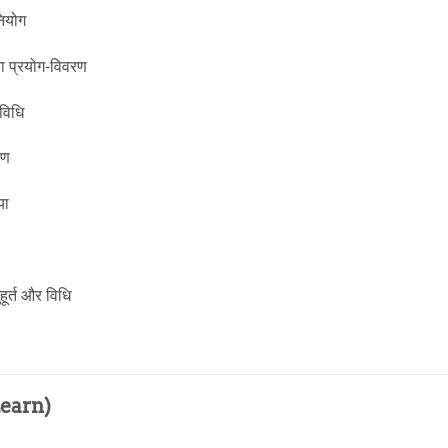
नियोग
का प्रयोग-विवरण
विधि
रण
या
हूर्त और विधि
Learn)