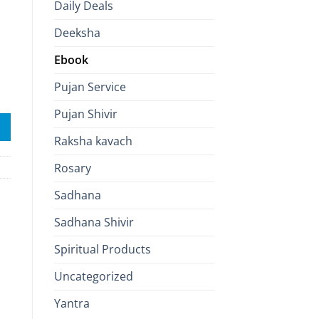
Daily Deals
Deeksha
Ebook
Pujan Service
 Sadhana for Wealth & Prosperity quantity
Pujan Shivir
Raksha kavach
Rosary
Sadhana
Sadhana Shivir
Spiritual Products
Uncategorized
Yantra