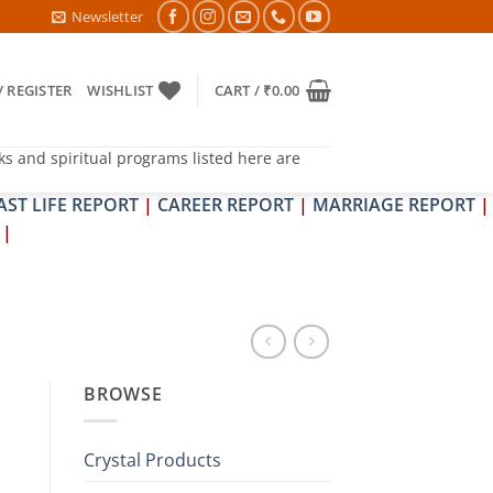
DOSH NIVARAN PUJAN SHIVIR (AMAVASYA)
Newsletter
/ REGISTER
WISHLIST
CART /
₹
0.00
ks and spiritual programs listed here are
AST LIFE REPORT
|
CAREER REPORT
|
MARRIAGE REPORT
|
|
BROWSE
Crystal Products