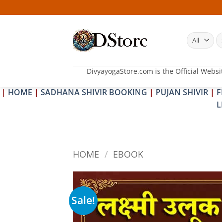
Skip
25-
to
content
S
fo
DivyayogaStore.com is the Official Websi
|
HOME
|
SADHANA SHIVIR BOOKING
|
PUJAN SHIVIR
|
F
L
HOME
/
EBOOK
Sale!