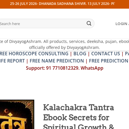
-26 JULY 2026- DHANADA SADHANA SHIVIR. 13 JULY 2026- PITRA & SHRAPIT
earch
LOGIN 
r:
te of DivyayogAshram. All products, services, deeksha, pujan, eboo
officially offered by DivyayogAshram.
REE HOROSCOPE CONSULTING
|
BLOG
|
CONTACT US
|
P
IFE REPORT
|
FREE NAME PREDICTION
|
FREE PREDICTION
Support: 91 7710812329. WhatsApp
Kalachakra Tantra
Ebook Secrets for
Add to
wishlist
Spiritual Growth &