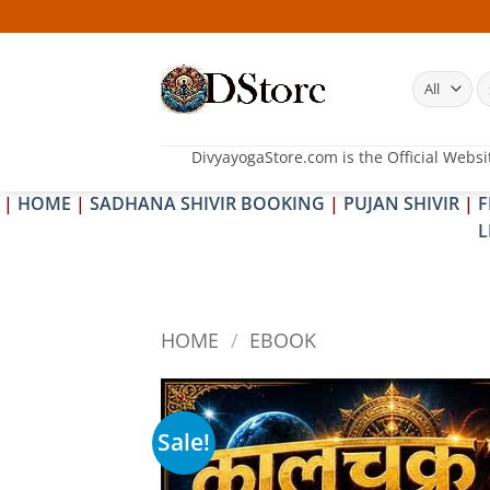
Skip
25
to
content
S
fo
DivyayogaStore.com is the Official Websi
|
HOME
|
SADHANA SHIVIR BOOKING
|
PUJAN SHIVIR
|
F
L
HOME
/
EBOOK
Sale!