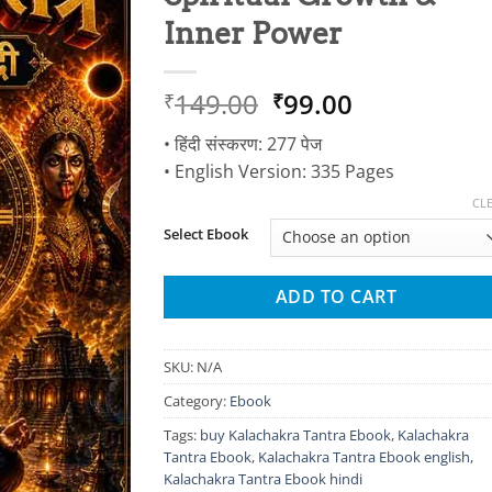
Inner Power
Original
Current
149.00
99.00
₹
₹
price
price
• हिंदी संस्करण: 277 पेज
was:
is:
• English Version: 335 Pages
₹149.00.
₹99.00.
CL
Select Ebook
ADD TO CART
SKU:
N/A
Category:
Ebook
Tags:
buy Kalachakra Tantra Ebook
,
Kalachakra
Tantra Ebook
,
Kalachakra Tantra Ebook english
,
Kalachakra Tantra Ebook hindi