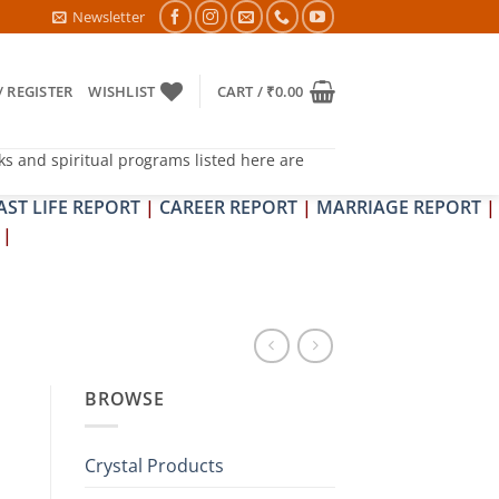
 DOSH NIVARAN PUJAN SHIVIR (AMAVASYA)
Newsletter
/ REGISTER
WISHLIST
CART /
₹
0.00
ks and spiritual programs listed here are
AST LIFE REPORT
|
CAREER REPORT
|
MARRIAGE REPORT
|
|
BROWSE
Crystal Products