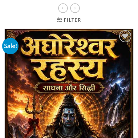
FILTER
Sale!
Add to
wishlist