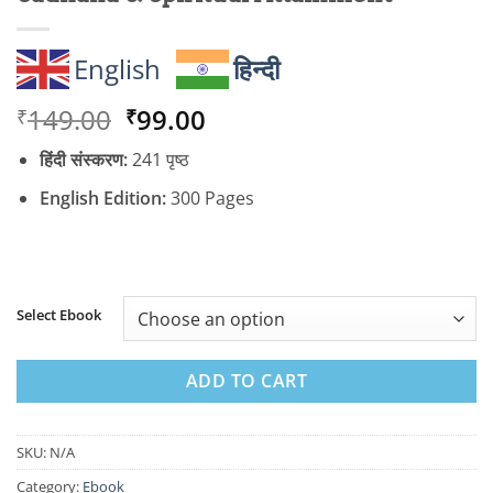
English
हिन्दी
Original
Current
149.00
99.00
₹
₹
price
price
हिंदी संस्करण:
241 पृष्ठ
was:
is:
₹149.00.
₹99.00.
English Edition:
300 Pages
Select Ebook
ADD TO CART
SKU:
N/A
Category:
Ebook