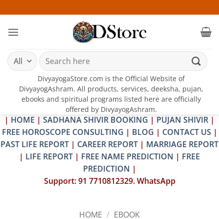
Skip
25-26 JULY
to
content
Search
for:
DivyayogaStore.com is the Official Website of
DivyayogAshram. All products, services, deeksha, pujan,
ebooks and spiritual programs listed here are officially
offered by DivyayogAshram.
|
HOME
|
SADHANA SHIVIR BOOKING
|
PUJAN SHIVIR
|
FREE HOROSCOPE CONSULTING
|
BLOG
|
CONTACT US
|
PAST LIFE REPORT
|
CAREER REPORT
|
MARRIAGE REPORT
|
LIFE REPORT
|
FREE NAME PREDICTION
|
FREE
PREDICTION
|
Support: 91 7710812329. WhatsApp
HOME
/
EBOOK