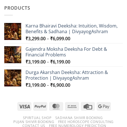
₹549.00
PRODUCTS
through
₹749.00
Karna Bhairavi Deeksha: Intuition, Wisdom,
Benefits & Sadhana | DivyayogAshram
Price
₹
3,299.00
–
₹
6,099.00
range:
Gajendra Moksha Deeksha For Debt &
₹3,299.00
Financial Problems
through
Price
₹
3,199.00
–
₹
6,199.00
₹6,099.00
range:
Durga Akarshan Deeksha: Attraction &
₹3,199.00
Protection | DivyayogAshram
through
Price
₹
3,199.00
–
₹
6,900.00
₹6,199.00
range:
₹3,199.00
through
Visa
PayPal
MasterCard
Bank
Credit
Google
₹6,900.00
Transfer
Card
Pay
SPIRITUAL SHOP
SADHANA SHIVIR BOOKING
PUJAN SHIVIR BOOKING
FREE HOROSCOPE CONSULTING
CONTACT US
FREE NUMEROLOGY PREDICTION