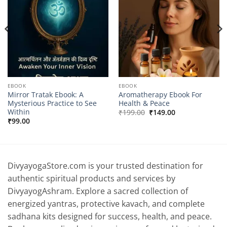
EBOOK
EBOOK
Mirror Tratak Ebook: A
Aromatherapy Ebook For
Mysterious Practice to See
Health & Peace
Within
Original
Current
₹
199.00
₹
149.00
price
price
₹
99.00
was:
is:
₹199.00.
₹149.00.
DivyayogaStore.com is your trusted destination for
authentic spiritual products and services by
DivyayogAshram. Explore a sacred collection of
energized yantras, protective kavach, and complete
sadhana kits designed for success, health, and peace.