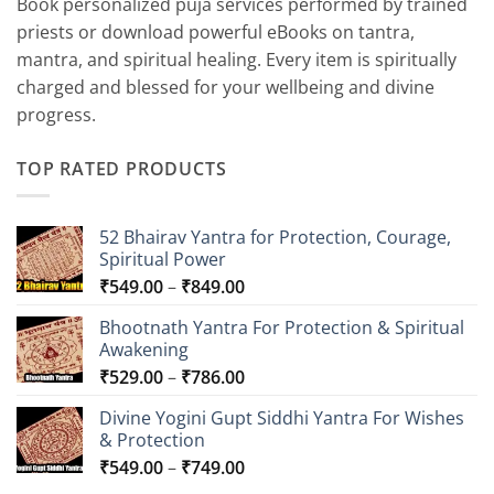
Book personalized puja services performed by trained
priests or download powerful eBooks on tantra,
mantra, and spiritual healing. Every item is spiritually
charged and blessed for your wellbeing and divine
progress.
TOP RATED PRODUCTS
52 Bhairav Yantra for Protection, Courage,
Spiritual Power
Price
₹
549.00
–
₹
849.00
range:
Bhootnath Yantra For Protection & Spiritual
₹549.00
Awakening
through
Price
₹
529.00
–
₹
786.00
₹849.00
range:
Divine Yogini Gupt Siddhi Yantra For Wishes
₹529.00
& Protection
through
Price
₹
549.00
–
₹
749.00
₹786.00
range: