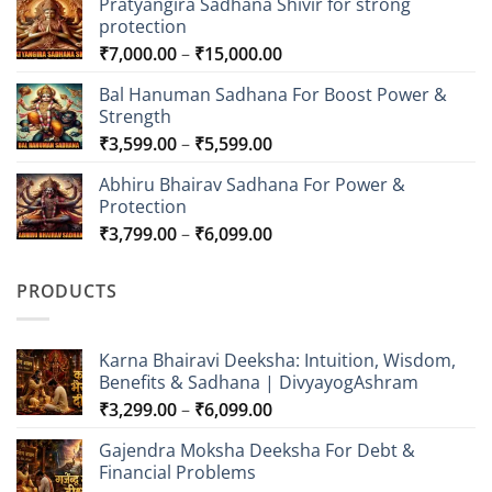
Pratyangira Sadhana Shivir for strong
protection
Price
₹
7,000.00
–
₹
15,000.00
range:
Bal Hanuman Sadhana For Boost Power &
₹7,000.00
Strength
through
Price
₹
3,599.00
–
₹
5,599.00
₹15,000.00
range:
Abhiru Bhairav Sadhana For Power &
₹3,599.00
Protection
through
Price
₹
3,799.00
–
₹
6,099.00
₹5,599.00
range:
₹3,799.00
PRODUCTS
through
₹6,099.00
Karna Bhairavi Deeksha: Intuition, Wisdom,
Benefits & Sadhana | DivyayogAshram
Price
₹
3,299.00
–
₹
6,099.00
range:
Gajendra Moksha Deeksha For Debt &
₹3,299.00
Financial Problems
through