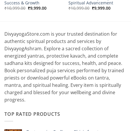
Success & Growth
Spiritual Advancement
Original
Current
Original
Current
₹
10,999.00
₹
9,999.00
₹
10,999.00
₹
9,999.00
price
price
price
price
00
was:
is:
was:
is:
₹10,999.00.
₹9,999.00.
₹10,999.00.
₹9,999.00.
.00
DivyayogaStore.com is your trusted destination for
authentic spiritual products and services by
DivyayogAshram. Explore a sacred collection of
energized yantras, protective kavach, and complete
sadhana kits designed for success, health, and peace.
Book personalized puja services performed by trained
priests or download powerful eBooks on tantra,
mantra, and spiritual healing. Every item is spiritually
charged and blessed for your wellbeing and divine
progress.
TOP RATED PRODUCTS