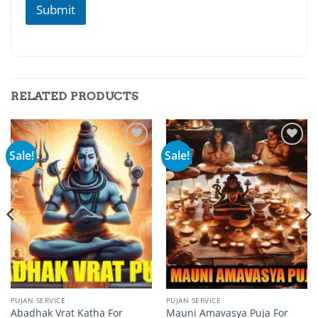
Submit
RELATED PRODUCTS
Sale!
Sale!
Add to
Add to
wishlist
wishlist
PUJAN SERVICE
PUJAN SERVICE
Abadhak Vrat Katha For
Mauni Amavasya Puja For