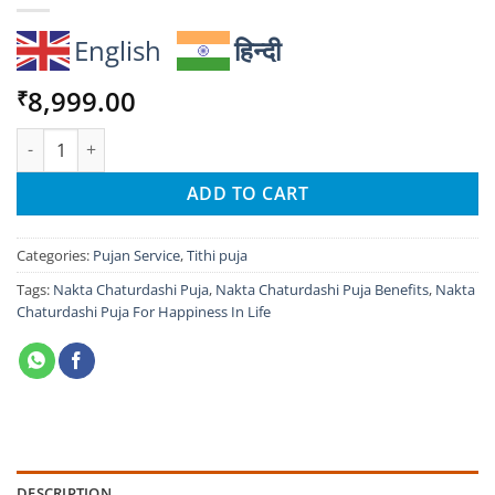
English
हिन्दी
8,999.00
₹
Narak Chaturdashi Puja For Happiness In Life quantity
ADD TO CART
Categories:
Pujan Service
,
Tithi puja
Tags:
Nakta Chaturdashi Puja
,
Nakta Chaturdashi Puja Benefits
,
Nakta
Chaturdashi Puja For Happiness In Life
DESCRIPTION