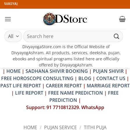
Skip
ASYA)
to
content
Search
for:
DivyayogaStore.com is the Official Website of
DivyayogAshram. All products, services, deeksha, pujan,
ebooks and spiritual programs listed here are officially
offered by DivyayogAshram.
|
HOME
|
SADHANA SHIVIR BOOKING
|
PUJAN SHIVIR
|
FREE HOROSCOPE CONSULTING
|
BLOG
|
CONTACT US
|
PAST LIFE REPORT
|
CAREER REPORT
|
MARRIAGE REPORT
|
LIFE REPORT
|
FREE NAME PREDICTION
|
FREE
PREDICTION
|
Support: 91 7710812329. WhatsApp
HOME
/
PUJAN SERVICE
/
TITHI PUJA