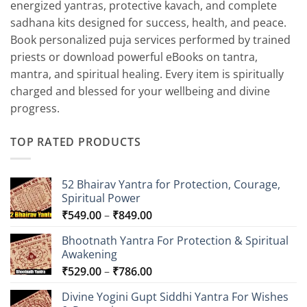
energized yantras, protective kavach, and complete
sadhana kits designed for success, health, and peace.
Book personalized puja services performed by trained
priests or download powerful eBooks on tantra,
mantra, and spiritual healing. Every item is spiritually
charged and blessed for your wellbeing and divine
progress.
TOP RATED PRODUCTS
52 Bhairav Yantra for Protection, Courage,
Spiritual Power
Price
₹
549.00
–
₹
849.00
range:
Bhootnath Yantra For Protection & Spiritual
₹549.00
Awakening
through
Price
₹
529.00
–
₹
786.00
₹849.00
range:
Divine Yogini Gupt Siddhi Yantra For Wishes
₹529.00