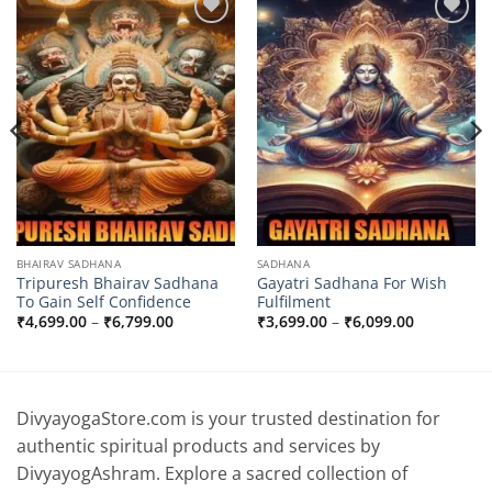
Add to
Add to
wishlist
wishlist
BHAIRAV SADHANA
SADHANA
Tripuresh Bhairav Sadhana
Gayatri Sadhana For Wish
To Gain Self Confidence
Fulfilment
Price
Price
₹
4,699.00
–
₹
6,799.00
₹
3,699.00
–
₹
6,099.00
range:
range:
0
₹4,699.00
₹3,699.00
through
through
0
₹6,799.00
₹6,099.00
DivyayogaStore.com is your trusted destination for
authentic spiritual products and services by
DivyayogAshram. Explore a sacred collection of