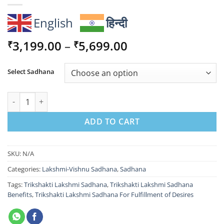
English
हिन्दी
Price
3,199.00
–
5,699.00
₹
₹
range:
₹3,199.00
Select Sadhana
through
₹5,699.00
Trikshakti Lakshmi Sadhana For Fulfillment of Desires quantity
ADD TO CART
SKU:
N/A
Categories:
Lakshmi-Vishnu Sadhana
,
Sadhana
Tags:
Trikshakti Lakshmi Sadhana
,
Trikshakti Lakshmi Sadhana
Benefits
,
Trikshakti Lakshmi Sadhana For Fulfillment of Desires