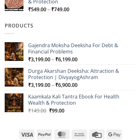
& Protection
through
Price
₹
549.00
–
₹
749.00
₹786.00
range:
₹549.00
PRODUCTS
through
₹749.00
Gajendra Moksha Deeksha For Debt &
Financial Problems
Price
₹
3,199.00
–
₹
6,199.00
range:
Durga Akarshan Deeksha: Attraction &
₹3,199.00
Protection | DivyayogAshram
through
Price
₹
3,199.00
–
₹
6,900.00
₹6,199.00
range:
Kaamkala Kali Tantra Ebook For Health
₹3,199.00
Wealth & Protection
through
Original
Current
₹
149.00
₹
99.00
₹6,900.00
price
price
was:
is:
₹149.00.
₹99.00.
Visa
PayPal
MasterCard
Bank
Credit
Google