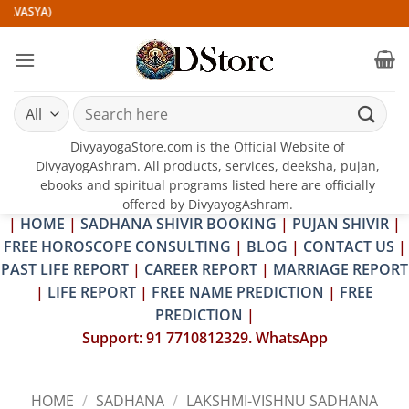
Skip
SYA)
to
content
Search
for:
DivyayogaStore.com is the Official Website of
DivyayogAshram. All products, services, deeksha, pujan,
ebooks and spiritual programs listed here are officially
offered by DivyayogAshram.
|
HOME
|
SADHANA SHIVIR BOOKING
|
PUJAN SHIVIR
|
FREE HOROSCOPE CONSULTING
|
BLOG
|
CONTACT US
|
PAST LIFE REPORT
|
CAREER REPORT
|
MARRIAGE REPORT
|
LIFE REPORT
|
FREE NAME PREDICTION
|
FREE
PREDICTION
|
Support: 91 7710812329. WhatsApp
HOME
/
SADHANA
/
LAKSHMI-VISHNU SADHANA